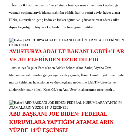
İran´da iki lezbiyen kadın ´yeryüzünde fesat çıkarmak´ ve insan kaçakçılığı
yapmak suçlamalarıyla idama mahkûm edildi. İran’ın resmi devlet haber ajansı
IRNA, aktivistlerin genç kadın ve kızları eğitim ve iş fırsatları vaat ederek ülke
dışına kaçırdığını, böylece kurbanlarının birçoğunun intihar ...
AVUSTURYA ADALET BAKANI LGBTİ+’LAR
VE AİLELERİNDEN ÖZÜR DİLEDİ
Avusturya Yeşiller Partisi’nden Adalet Bakanı Alma Zadic, Viyana Ceza
Mahkemesi salonundan gerçekleşen canlı yayında, İkinci Cumhuriyet döneminde
maruz kaldıkları haksızlıklar ve ötekileştirme nedeni ile LGBTİ+ bireyler ve
ailelerinden özür diledi. Kaos GL’den Anıl Üver’in aktarımına göre, canlı ...
ABD BAŞKANI JOE BIDEN: FEDERAL
KURUMLARA YAPTIĞIM ATAMALARIN
YÜZDE 14’Ü EŞCİNSEL