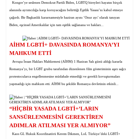
Kongre’ye seslenen Demokrat Partili Biden, LGBTQ bireyleri hayatın birçok
alanında ayrımcılığa karşı koruyacağını belirttiği Eşitlik Yasası’nı kabul etmeye
çağırdı. Bir Başkanlık kararnamesiyle haziran ayını ‘Onur ayı’ olarak tanıyan
Biden, eşcinsel Amerikalılar için tam eşitlik sağlanana ve hakları...
AİHM LGBTİ+ DAVASINDA ROMANYA’YI
MAHKUM ETTİ
Avrupa İnsan Hakları Mahkemesi (AİHM) 1 Haziran Salı günü aldığı kararla
Romanya’yı, bir LGBT grubu tarafından düzenlenen film gösteriminin aşırı sağcı
protestocularca engellenmesine müdahale etmediği ve gerekli kovuşturmaları
yapmadığı için mahkum etti. AİHM bu şekilde Romanya devletinin etkinli...
“HİÇBİR YASADA LGBTİ+’LARIN
SANSÜRLENMESİNİ GEREKTİREN
ADIMLAR ATILMASI YER ALMIYOR”
Kaos GL Hukuk Koordinatörü Kerem Dikmen, LoL Türkiye’deki LGBTİ+