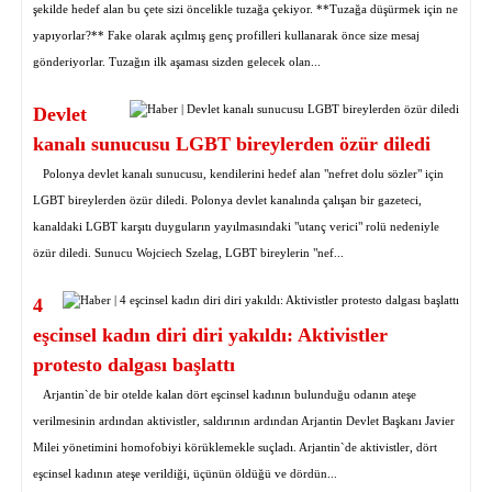
şekilde hedef alan bu çete sizi öncelikle tuzağa çekiyor. **Tuzağa düşürmek için ne
yapıyorlar?** Fake olarak açılmış genç profilleri kullanarak önce size mesaj
gönderiyorlar. Tuzağın ilk aşaması sizden gelecek olan...
Devlet
kanalı sunucusu LGBT bireylerden özür diledi
Polonya devlet kanalı sunucusu, kendilerini hedef alan "nefret dolu sözler" için
LGBT bireylerden özür diledi. Polonya devlet kanalında çalışan bir gazeteci,
kanaldaki LGBT karşıtı duyguların yayılmasındaki "utanç verici" rolü nedeniyle
özür diledi. Sunucu Wojciech Szelag, LGBT bireylerin "nef...
4
eşcinsel kadın diri diri yakıldı: Aktivistler
protesto dalgası başlattı
Arjantin`de bir otelde kalan dört eşcinsel kadının bulunduğu odanın ateşe
verilmesinin ardından aktivistler, saldırının ardından Arjantin Devlet Başkanı Javier
Milei yönetimini homofobiyi körüklemekle suçladı. Arjantin`de aktivistler, dört
eşcinsel kadının ateşe verildiği, üçünün öldüğü ve dördün...