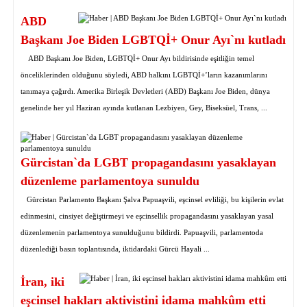
ABD
Başkanı Joe Biden LGBTQİ+ Onur Ayı`nı kutladı
ABD Başkanı Joe Biden, LGBTQİ+ Onur Ayı bildirisinde eşitliğin temel
önceliklerinden olduğunu söyledi, ABD halkını LGBTQİ+’ların kazanımlarını
tanımaya çağırdı. Amerika Birleşik Devletleri (ABD) Başkanı Joe Biden, dünya
genelinde her yıl Haziran ayında kutlanan Lezbiyen, Gey, Biseksüel, Trans, ...
Gürcistan`da LGBT propagandasını yasaklayan
düzenleme parlamentoya sunuldu
Gürcistan Parlamento Başkanı Şalva Papuaşvili, eşcinsel evliliği, bu kişilerin evlat
edinmesini, cinsiyet değiştirmeyi ve eşcinsellik propagandasını yasaklayan yasal
düzenlemenin parlamentoya sunulduğunu bildirdi. Papuaşvili, parlamentoda
düzenlediği basın toplantısında, iktidardaki Gürcü Hayali ...
İran, iki
eşcinsel hakları aktivistini idama mahkûm etti