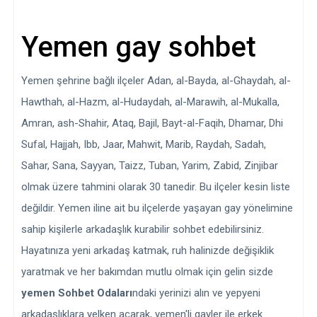
Yemen gay sohbet
Yemen şehrine bağlı ilçeler Adan, al-Bayda, al-Ghaydah, al-
Hawthah, al-Hazm, al-Hudaydah, al-Marawih, al-Mukalla,
Amran, ash-Shahir, Ataq, Bajil, Bayt-al-Faqih, Dhamar, Dhi
Sufal, Hajjah, Ibb, Jaar, Mahwit, Marib, Raydah, Sadah,
Sahar, Sana, Sayyan, Taizz, Tuban, Yarim, Zabid, Zinjibar
olmak üzere tahmini olarak 30 tanedir. Bu ilçeler kesin liste
değildir. Yemen iline ait bu ilçelerde yaşayan gay yönelimine
sahip kişilerle arkadaşlık kurabilir sohbet edebilirsiniz.
Hayatınıza yeni arkadaş katmak, ruh halinizde değişiklik
yaratmak ve her bakımdan mutlu olmak için gelin sizde
yemen Sohbet Odaları
ndaki yerinizi alın ve yepyeni
arkadaşlıklara yelken açarak, yemen'li gayler ile erkek